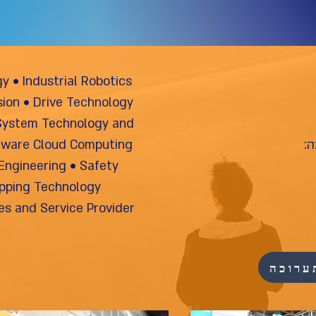
y • Industrial Robotics
ion • Drive
Technology
 System Technology and
:
Computing
ftware Cloud
 Engineering • Safety
ipping
Technology
es and Service Provider
ערוכה