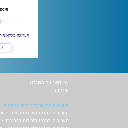
11-15/9/2028 - מינכן
C
תערוכה בינלאומית
למ
צרו קשר עם משרדנו
אודותינו
תערוכות לפי מרכזי ירידים בגרמניה
תערוכות במרכז הירידים במינכן - Messe Muenchen
תערוכות ב
מרכז הירידים בנירנברג - NuernbergMesse