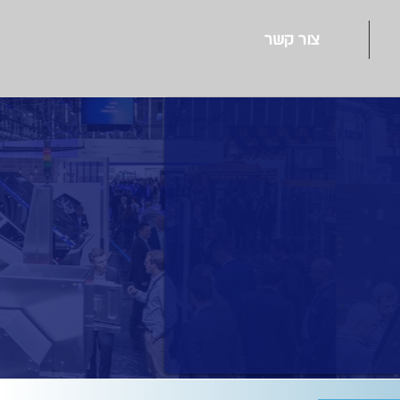
צור קשר
Drinktec
תעשיית משקאות ומזון ניגר