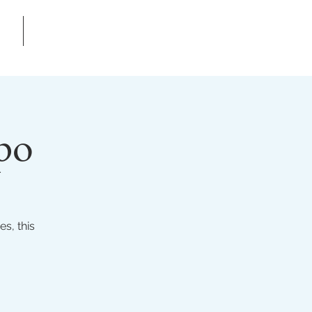
עמוד הבית
תע
po
s, this