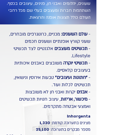
שעונים, יהלומים ואבני חן, פנינים, עיצובים בכסף.
השתתפות חברות ומעצבים בעלי שם מכל רחבי
העולם כולל תצוגות אופנה והרצאות.
-
עולם השעונים:
מכניים, כרונוגרפים מובחרים,
שעוני קוורץ אופנתיים ושעונים חכמים
-
תכשיטים מעוצבים
אלגנטיים לצד תכשיטי
Lifestyle.
-
תכשיטי יוקרה
משובצים באבנים איכותיות
בעיצובים קלאסיים.
-
"חתונות ועיצובים"
טבעות אירוסין ונישואין,
תכשיטים לכלות ועוד.
-
אבנים
יקרות ואבני חן לא משובצות
-
מיכשור, אריזות
, עיצוב חנויות תכשיטים
ואמצעי אבטחה מתקדמים.
Inhorgenta
מציגים בתערוכה קודמת:
1,330
מספר מבקרים בתערוכה:
25,100